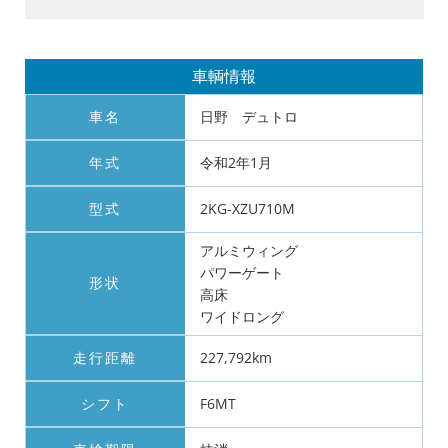
車輌情報
車名
日野 デュトロ
年式
令和2年1月
型式
2KG-XZU710M
アルミウィング
パワーゲート
形状
高床
ワイドロング
走行距離
227,792km
シフト
F6MT