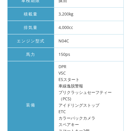
車検期限
抹消
積載量
3,200kg
排気量
4,000cc
エンジン型式
N04C
馬力
150ps
DPR
VSC
ESスタート
車線逸脱警報
プリクラッシュセーフティー
（PCS)
装備
アイドリングストップ
ETC
カラーバックカメラ
スペアキー
スマートキー2個