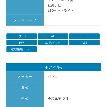
社外ナビ
LEDヘッドライト
メッキパーツ
ICターボ
AC
PS
PW
エアバック
ABS
電動格納ミラー
ボディ情報
メーカー
パブコ
型式
年式
令和元年12月