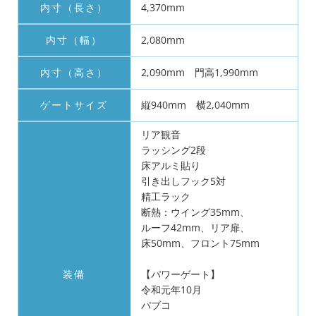
内寸（長さ）
4,370mm
内寸（幅）
2,080mm
内寸（高さ）
2,090mm 門高1,990mm
ゲートサイズ
縦940mm 横2,040mm
リア観音
ラッシング2段
床アルミ貼り
引き出しフック5対
精工ラック
断熱：ウイング35mm、
ルーフ42mm、リア扉、
床50mm、フロント75mm
装備
【パワーゲート】
令和元年10月
パブコ