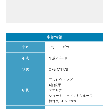
車輌情報
車名
いすゞ ギガ
年式
平成29年2月
型式
QPG-CYJ77B
アルミウィング
4軸低床
形状
エアサス
ショートキャブマキシルーフ
荷台長10,020mm