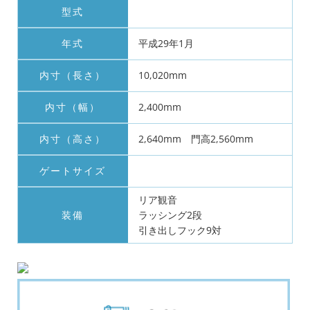
型式
年式
平成29年1月
内寸（長さ）
10,020mm
内寸（幅）
2,400mm
内寸（高さ）
2,640mm 門高2,560mm
ゲートサイズ
リア観音
装備
ラッシング2段
引き出しフック9対