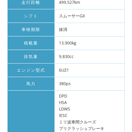
走行距離
499,527km
シフト
スムーサーGX
車検期限
抹消
積載量
13,900kg
排気量
9,830cc
エンジン型式
6UZ1
馬力
380ps
DPD
HSA
LDWS
IESC
ミリ波車間クルーズ
プリクラッシュブレーキ