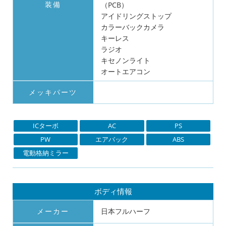
装備
（PCB）
アイドリングストップ
カラーバックカメラ
キーレス
ラジオ
キセノンライト
オートエアコン
メッキパーツ
ICターボ
AC
PS
PW
エアバック
ABS
電動格納ミラー
ボディ情報
メーカー
日本フルハーフ