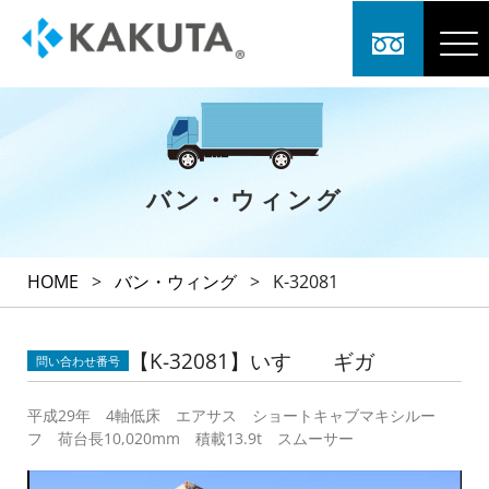
バン・ウィング
HOME
>
バン・ウィング
>
K-32081
【K-32081】いすゞ ギガ
問い合わせ番号
平成29年 4軸低床 エアサス ショートキャブマキシルー
フ 荷台長10,020mm 積載13.9t スムーサー