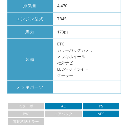
排気量
4,470cc
エンジン型式
TB45
馬力
173ps
ETC
カラーバックカメラ
メッキホイール
装備
社外ナビ
LEDヘッドライト
クーラー
メッキパーツ
ICターボ
AC
PS
PW
エアバック
ABS
電動格納ミラー