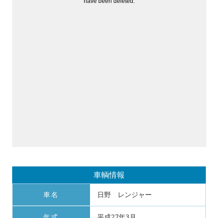
車輌情報
車名
日野 レンジャー
年式
平成27年3月