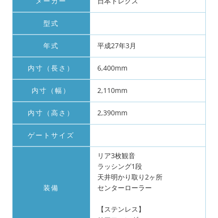
メーカー
日本トレクス
型式
年式
平成27年3月
内寸（長さ）
6,400mm
内寸（幅）
2,110mm
内寸（高さ）
2,390mm
ゲートサイズ
リア3枚観音
ラッシング1段
天井明かり取り2ヶ所
装備
センターローラー
【ステンレス】