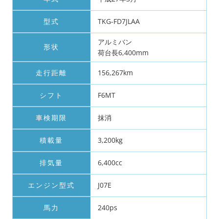
型式
TKG-FD7JLAA
アルミバン
形状
荷台長6,400mm
走行距離
156,267km
シフト
F6MT
車検期限
抹消
積載量
3,200kg
排気量
6,400cc
エンジン型式
J07E
馬力
240ps