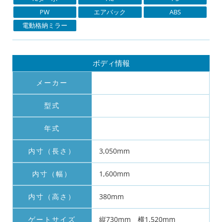
PW
エアバック
ABS
電動格納ミラー
ボディ情報
メーカー
型式
年式
内寸（長さ）
3,050mm
内寸（幅）
1,600mm
内寸（高さ）
380mm
ゲートサイズ
縦730mm 横1,520mm