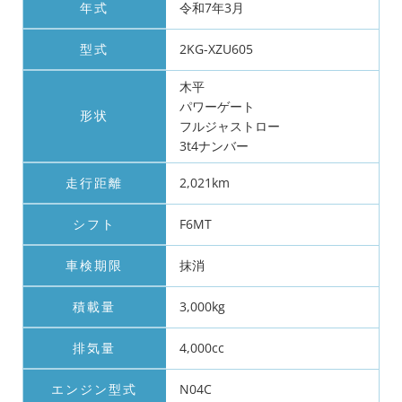
年式
令和7年3月
型式
2KG-XZU605
木平
パワーゲート
形状
フルジャストロー
3t4ナンバー
走行距離
2,021km
シフト
F6MT
車検期限
抹消
積載量
3,000kg
排気量
4,000cc
エンジン型式
N04C