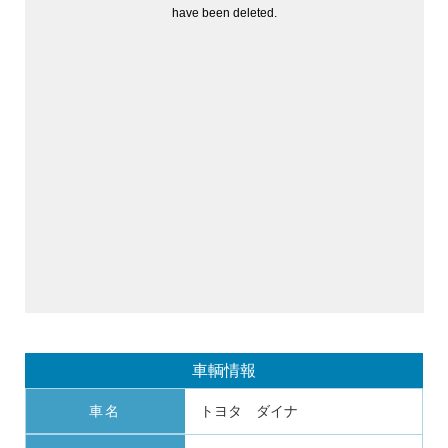
車輌情報
車名
トヨタ ダイナ