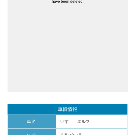
車輌情報
車名
いすゞ エルフ