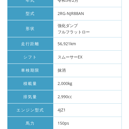
年式
令和3年2月
型式
2RG-NJR88AN
強化ダンプ
形状
フルフラットロー
走行距離
56,921km
シフト
スムーサーEX
車検期限
抹消
積載量
2,000kg
排気量
2,990cc
エンジン型式
4JZ1
馬力
150ps