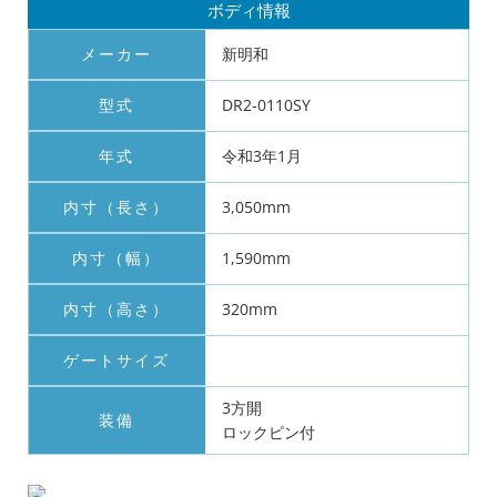
ボディ情報
メーカー
新明和
型式
DR2-0110SY
年式
令和3年1月
内寸（長さ）
3,050mm
内寸（幅）
1,590mm
内寸（高さ）
320mm
ゲートサイズ
3方開
装備
ロックピン付