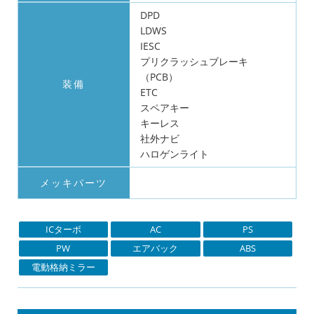
DPD
LDWS
IESC
プリクラッシュブレーキ
（PCB）
装備
ETC
スペアキー
キーレス
社外ナビ
ハロゲンライト
メッキパーツ
ICターボ
AC
PS
PW
エアバック
ABS
電動格納ミラー