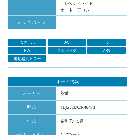
LEDヘッドライト
オートエアコン
メッキパーツ
ICターボ
AC
PS
PW
エアバック
ABS
電動格納ミラー
ボディ情報
メーカー
菱重
型式
TDJS50DC(R404A)
年式
令和元年5月
内寸（長さ）
6,170mm