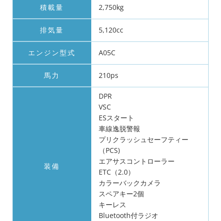
積載量
2,750kg
排気量
5,120cc
エンジン型式
A05C
馬力
210ps
DPR
VSC
ESスタート
車線逸脱警報
プリクラッシュセーフティー
（PCS)
エアサスコントローラー
装備
ETC（2.0）
カラーバックカメラ
スペアキー2個
キーレス
Bluetooth付ラジオ