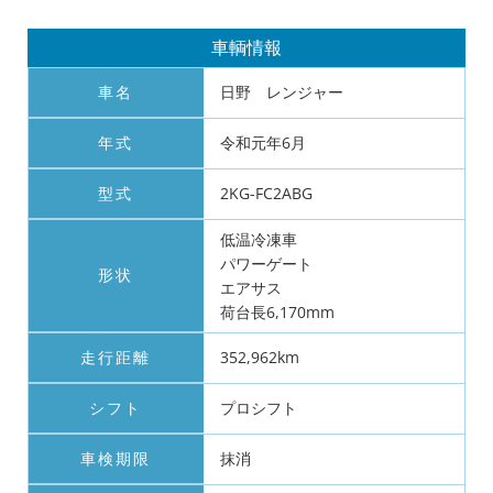
車輌情報
車名
日野 レンジャー
年式
令和元年6月
型式
2KG-FC2ABG
低温冷凍車
パワーゲート
形状
エアサス
荷台長6,170mm
走行距離
352,962km
シフト
プロシフト
車検期限
抹消