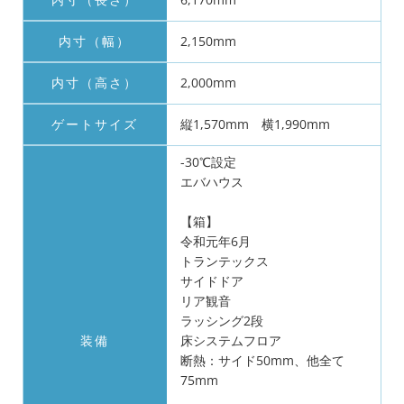
内寸（幅）
2,150mm
内寸（高さ）
2,000mm
ゲートサイズ
縦1,570mm 横1,990mm
-30℃設定
エバハウス
【箱】
令和元年6月
トランテックス
サイドドア
リア観音
ラッシング2段
装備
床システムフロア
断熱：サイド50mm、他全て
75mm