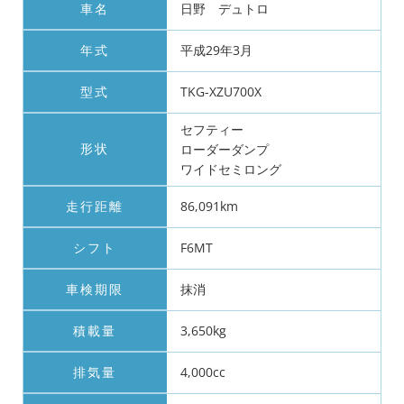
車名
日野 デュトロ
年式
平成29年3月
型式
TKG-XZU700X
セフティー
形状
ローダーダンプ
ワイドセミロング
走行距離
86,091km
シフト
F6MT
車検期限
抹消
積載量
3,650kg
排気量
4,000cc