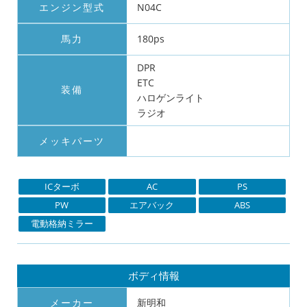
エンジン型式
N04C
馬力
180ps
DPR
ETC
装備
ハロゲンライト
ラジオ
メッキパーツ
ICターボ
AC
PS
PW
エアバック
ABS
電動格納ミラー
ボディ情報
メーカー
新明和