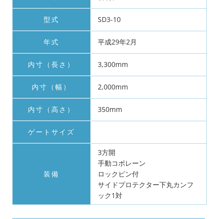
型式
SD3-10
年式
平成29年2月
内寸（長さ）
3,300mm
内寸（幅）
2,000mm
内寸（高さ）
350mm
ゲートサイズ
3方開
手動コボレーン
装備
ロックピン付
サイドプロテクター下丸カンフ
ック1対