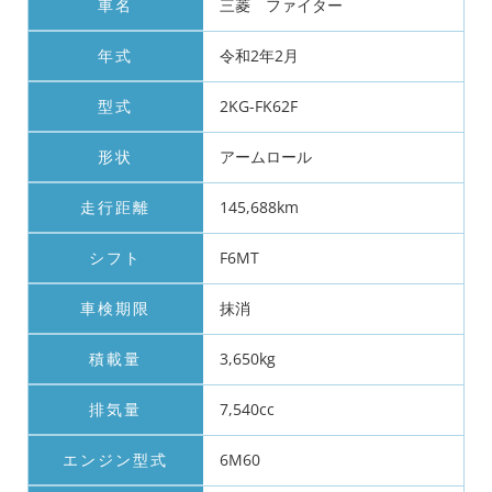
車名
三菱 ファイター
年式
令和2年2月
型式
2KG-FK62F
形状
アームロール
走行距離
145,688km
シフト
F6MT
車検期限
抹消
積載量
3,650kg
排気量
7,540cc
エンジン型式
6M60